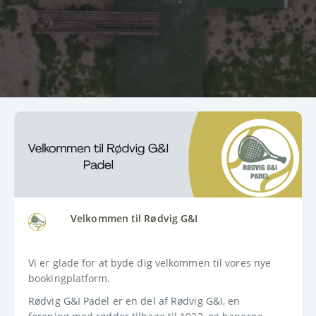
Velkommen til Rødvig G&I
Vi er glade for at byde dig velkommen til vores nye 
bookingplatform.
Rødvig G&I Padel er en del af Rødvig G&I, en 