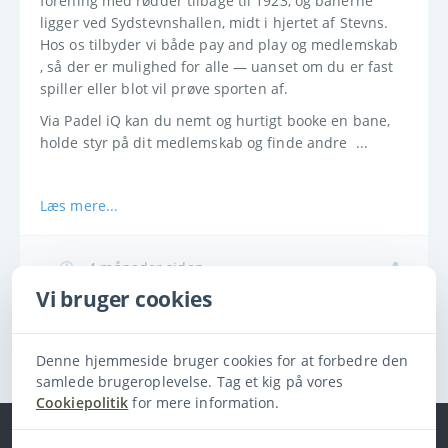
forening med rødder tilbage til 1923, og banerne 
ligger ved Sydstevnshallen, midt i hjertet af Stevns. 
Hos os tilbyder vi både pay and play og medlemskab 
, så der er mulighed for alle — uanset om du er fast 
spiller eller blot vil prøve sporten af.
Via Padel iQ kan du nemt og hurtigt booke en bane, 
holde styr på dit medlemskab og finde andre  ...
Læs mere...
4 måneder siden
Vi bruger cookies
Log ind for at kommentere
Denne hjemmeside bruger cookies for at forbedre den
samlede brugeroplevelse. Tag et kig på vores
Cookiepolitik
for mere information.